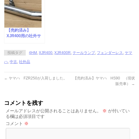
【売約済み】
XJR400用の社外サ
イレンサーが入荷し
ました。
投稿タグ
4HM
,
XJR400
,
XJR400R
,
テールランプ
,
フェンダーレス
,
ヤマ
ハ
,
中古
,
社外品
←
ヤマハ FZR250が入荷しました。
【売約済み】ヤマハ HS90 （現状
販売車）
→
コメントを残す
メールアドレスが公開されることはありません。
※
が付いてい
る欄は必須項目です
コメント
※