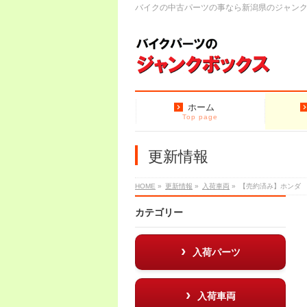
バイクの中古パーツの事なら新潟県のジャン
ホーム
Top page
更新情報
HOME
»
更新情報
»
入荷車両
»
【売約済み】ホンダ 
カテゴリー
入荷パーツ
入荷車両