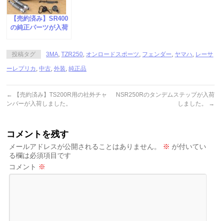
【売約済み】SR400
の純正パーツが入荷
しました。
投稿タグ
3MA
,
TZR250
,
オンロードスポーツ
,
フェンダー
,
ヤマハ
,
レーサ
ーレプリカ
,
中古
,
外装
,
純正品
←
【売約済み】TS200R用の社外チャ
NSR250Rのタンデムステップが入荷
ンバーが入荷しました。
しました。
→
コメントを残す
メールアドレスが公開されることはありません。
※
が付いてい
る欄は必須項目です
コメント
※