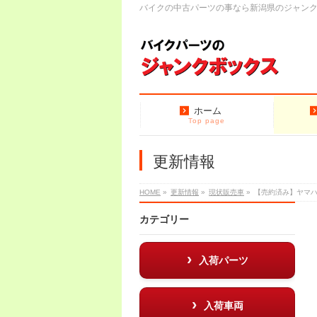
バイクの中古パーツの事なら新潟県のジャン
ホーム
Top page
更新情報
HOME
»
更新情報
»
現状販売車
»
【売約済み】ヤマハ
カテゴリー
入荷パーツ
入荷車両