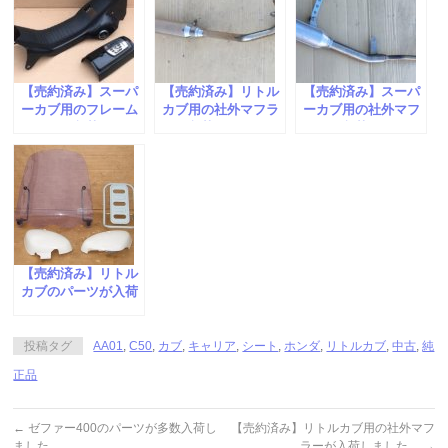
【売約済み】スーパ
【売約済み】リトル
【売約済み】スーパ
ーカブ用のフレーム
カブ用の社外マフラ
ーカブ用の社外マフ
カバーが入荷しまし
ーが入荷しました。
ラーが入荷しまし
た。
た。
【売約済み】リトル
カブのパーツが入荷
しました。
投稿タグ
AA01
,
C50
,
カブ
,
キャリア
,
シート
,
ホンダ
,
リトルカブ
,
中古
,
純
正品
←
ゼファー400のパーツが多数入荷し
【売約済み】リトルカブ用の社外マフ
ました。
ラーが入荷しました。
→