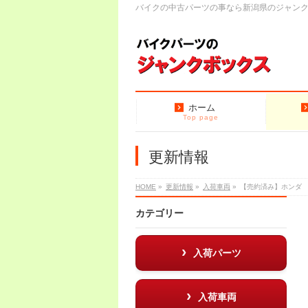
バイクの中古パーツの事なら新潟県のジャン
ホーム
Top page
更新情報
HOME
»
更新情報
»
入荷車両
»
【売約済み】ホンダ
カテゴリー
入荷パーツ
入荷車両