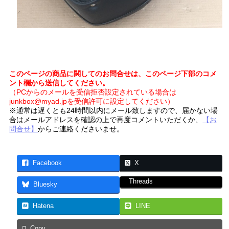
このページの商品に関してのお問合せは、このページ下部のコメ
ント欄から送信してください。
（PCからのメールを受信拒否設定されている場合は
junkbox@myad.jpを受信許可に設定してください）
※通常は遅くとも24時間以内にメール致しますので、届かない場
合はメールアドレスを確認の上で再度コメントいただくか、
【お
問合せ】
からご連絡くださいませ。
Facebook
X
Threads
Bluesky
Hatena
LINE
Copy