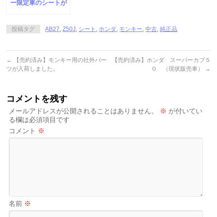
ー限定車のシートが
入荷しました。
投稿タグ
AB27
,
Z50J
,
シート
,
ホンダ
,
モンキー
,
中古
,
純正品
←
【売約済み】モンキー用の社外パー
【売約済み】ホンダ スーパーカブ５
ツが入荷しました。
０ （現状販売車）
→
コメントを残す
メールアドレスが公開されることはありません。
※
が付いてい
る欄は必須項目です
コメント
※
名前
※