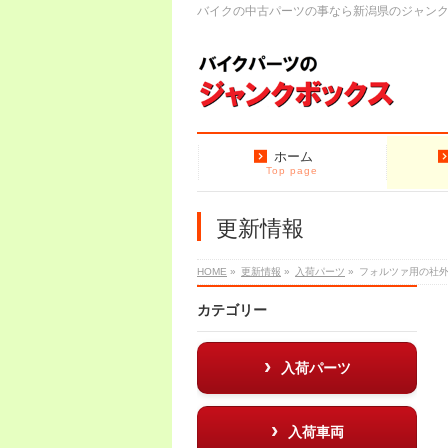
バイクの中古パーツの事なら新潟県のジャン
ホーム
Top page
更新情報
HOME
»
更新情報
»
入荷パーツ
»
フォルツァ用の社
カテゴリー
入荷パーツ
入荷車両