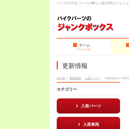
バイクの中古パーツの事なら新潟県のジャン
ホーム
Top page
更新情報
HOME
»
更新情報
»
入荷パーツ
»
【売約済み】SR40
カテゴリー
入荷パーツ
入荷車両