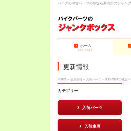
バイクの中古パーツの事なら新潟県のジャン
ホーム
Top page
更新情報
HOME
»
更新情報
»
入荷パーツ
»
GSX250Rの純
カテゴリー
入荷パーツ
入荷車両