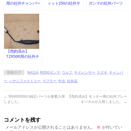
用の社外チャンバー
ィット250の社外サ
ガンマの社外パーツ
が入荷しました。
イレンサーが入荷し
が入荷しました。
ました。
【売約済み】
TZR50R用の社外チ
ャンバーが入荷しま
した。
投稿タグ
NA11A
,
RG50ガンマ
,
ウルフ
,
サイレンサー
,
スズキ
,
チャンバ
ー
,
ハヤシファクトリー
,
マフラー
,
中古
,
社外品
←
SR400/500の純正パーツが多数入荷
【売約済み】モンキー用の社外ブレー
しました。
キパネルが入荷しました。
→
コメントを残す
メールアドレスが公開されることはありません。
※
が付いてい