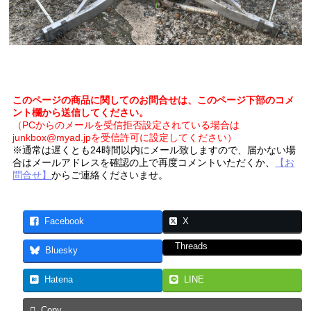
このページの商品に関してのお問合せは、このページ下部のコメ
ント欄から送信してください。
（PCからのメールを受信拒否設定されている場合は
junkbox@myad.jpを受信許可に設定してください）
※通常は遅くとも24時間以内にメール致しますので、届かない場
合はメールアドレスを確認の上で再度コメントいただくか、
【お
問合せ】
からご連絡くださいませ。
Facebook
X
Threads
Bluesky
Hatena
LINE
Copy