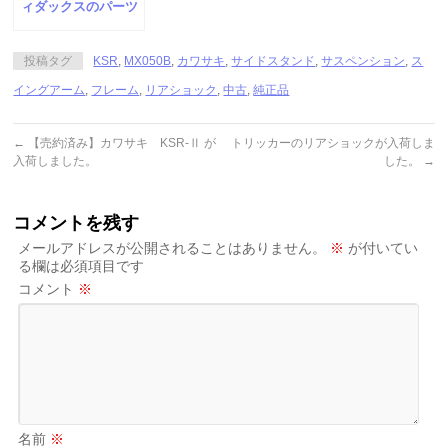
ィダックスのパーツ
が多数入荷しまし
た。
投稿タグ
KSR
,
MX050B
,
カワサキ
,
サイドスタンド
,
サスペンション
,
ス
イングアーム
,
フレーム
,
リアショック
,
中古
,
純正品
←
【売約済み】カワサキ KSR-Ⅱ が
トリッカーのリアショックが入荷しま
入荷しました。
した。
→
コメントを残す
メールアドレスが公開されることはありません。
※
が付いてい
る欄は必須項目です
コメント
※
名前
※