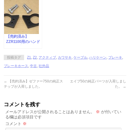
【売約済み】
ZZR1100用のハンド
ルアップスペーサー
が入荷しました。
投稿タグ
Z1
,
Z2
,
アクティブ
,
カワサキ
,
ケーブル
,
ハリケーン
,
ブレーキ
,
ブレーキホース
,
中古
,
社外品
←
【売約済み】ゼファー750の純正ス
エイプ50の純正パーツが入荷しまし
テップが入荷しました。
た。
→
コメントを残す
メールアドレスが公開されることはありません。
※
が付いてい
る欄は必須項目です
コメント
※