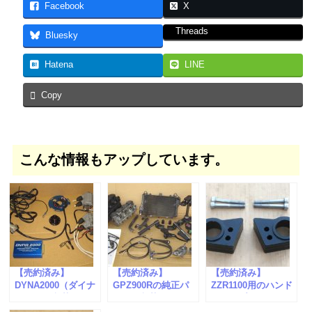
Facebook
X
Threads
Bluesky
Hatena
LINE
Copy
こんな情報もアップしています。
【売約済み】
【売約済み】
【売約済み】
DYNA2000（ダイナ
GPZ900Rの純正パ
ZZR1100用のハンド
2000）が入荷しまし
ーツが入荷しまし
ルアップスペーサー
た。
た。
が入荷しました。