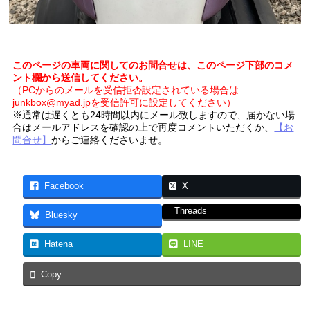
このページの車両に関してのお問合せは、このページ下部のコメ
ント欄から送信してください。
（PCからのメールを受信拒否設定されている場合は
junkbox@myad.jpを受信許可に設定してください）
※通常は遅くとも24時間以内にメール致しますので、届かない場
合はメールアドレスを確認の上で再度コメントいただくか、
【お
問合せ】
からご連絡くださいませ。
Facebook
X
Threads
Bluesky
Hatena
LINE
Copy