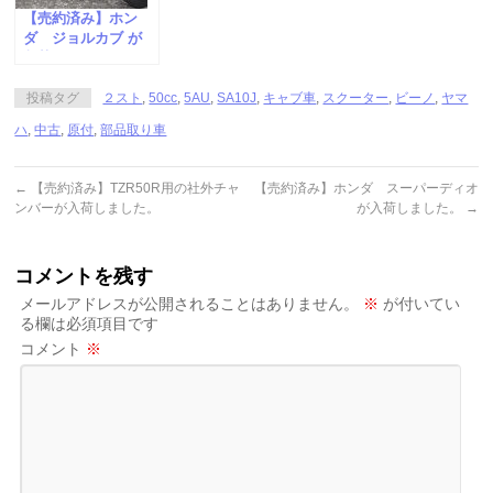
【売約済み】ホン
ダ ジョルカブ が
入荷しました。
投稿タグ
２スト
,
50cc
,
5AU
,
SA10J
,
キャブ車
,
スクーター
,
ビーノ
,
ヤマ
ハ
,
中古
,
原付
,
部品取り車
←
【売約済み】TZR50R用の社外チャ
【売約済み】ホンダ スーパーディオ
ンバーが入荷しました。
が入荷しました。
→
コメントを残す
メールアドレスが公開されることはありません。
※
が付いてい
る欄は必須項目です
コメント
※