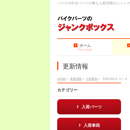
バイクの中古パーツの事なら新潟県のジャン
ホーム
Top page
更新情報
HOME
»
更新情報
»
入荷車両
»
【売約済み】ホンダ
カテゴリー
入荷パーツ
入荷車両