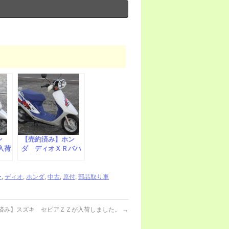
ン
【売約済み】ホン
入荷
ダ ディオＸＲバハ
が入荷しました。
ー
,
ディオ
,
ホンダ
,
中古
,
原付
,
部品取り車
済み】スズキ セピアＺＺが入荷しました。
→