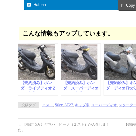
Hatena
Copy
こんな情報もアップしています。
【売約済み】ホン
【売約済み】ホン
【売約済み】ホ
ダ ライブディオＺ
ダ スーパーディオ
ダ ディオFitが
Ｘが入荷しました。
ＺＸが入荷しまし
しました。
た。
投稿タグ
２スト
,
50cc
,
AF27
,
キャブ車
,
スーパーディオ
,
スクータ
←
【売約済み】ヤマハ ビーノ（２スト）が入荷しまし
【売約
た。