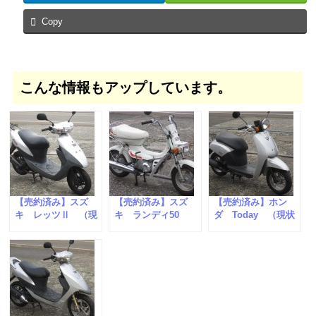
Copy
こんな情報もアップしています。
【売約済み】スズ
【売約済み】スズ
【売約済み】ホン
キ レッツⅡ （現
キ ランディ50
ダ Today （現状
状販売車）
（現状販売車）
販売車）