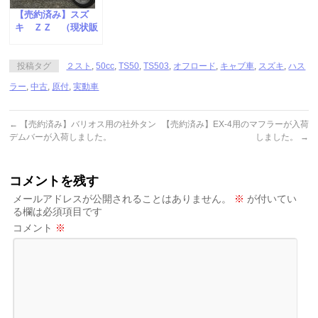
【売約済み】スズ
キ ＺＺ （現状販
売車）
投稿タグ
２スト
,
50cc
,
TS50
,
TS503
,
オフロード
,
キャブ車
,
スズキ
,
ハス
ラー
,
中古
,
原付
,
実動車
←
【売約済み】バリオス用の社外タン
【売約済み】EX-4用のマフラーが入荷
デムバーが入荷しました。
しました。
→
コメントを残す
メールアドレスが公開されることはありません。
※
が付いてい
る欄は必須項目です
コメント
※