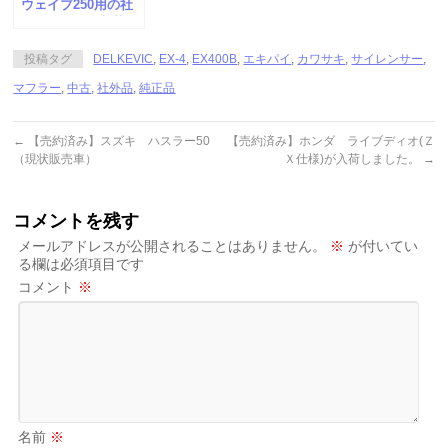
ウェイブ250用の社
外マフラーが入荷し
ました。
投稿タグ
DELKEVIC
,
EX-4
,
EX400B
,
エキパイ
,
カワサキ
,
サイレンサー
,
マフラー
,
中古
,
社外品
,
純正品
←
【売約済み】スズキ ハスラー50
【売約済み】ホンダ ライブディオ(Ｚ
（現状販売車）
Ｘ仕様)が入荷しました。
→
コメントを残す
メールアドレスが公開されることはありません。
※
が付いてい
る欄は必須項目です
コメント
※
名前
※