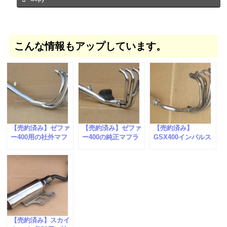
こんな情報もアップしています。
【売約済み】ゼファ
【売約済み】ゼファ
【売約済み】
ー400用の社外マフ
ー400の純正マフラ
GSX400インパルス
ラーが入荷しまし
ーが入荷しました。
のマフラーが入荷し
た。
ました。
【売約済み】スカイ