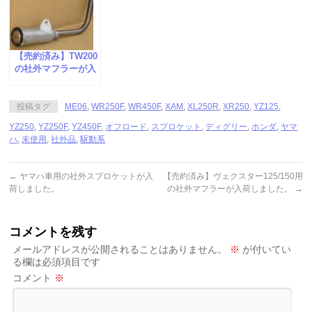
【売約済み】TW200
の社外マフラーが入
荷しました。
投稿タグ
ME06
,
WR250F
,
WR450F
,
XAM
,
XL250R
,
XR250
,
YZ125
,
YZ250
,
YZ250F
,
YZ450F
,
オフロード
,
スプロケット
,
ディグリー
,
ホンダ
,
ヤマ
ハ
,
未使用
,
社外品
,
駆動系
←
ヤマハ車用の社外スプロケットが入
【売約済み】ヴェクスター125/150用
荷しました。
の社外マフラーが入荷しました。
→
コメントを残す
メールアドレスが公開されることはありません。
※
が付いてい
る欄は必須項目です
コメント
※