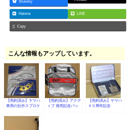
Bluesky
Hatena
LINE
Copy
こんな情報もアップしています。
【売約済み】ヤマハ
【売約済み】アクテ
【売約済み】ヤマハ
車用の社外スプロケ
ィブ 発売記念バッ
４０周年記念
ットが入荷しまし
グ （蔵出し情報）
Zippo （蔵出し情
た。
報）