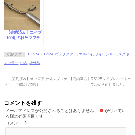
【売約済み】エイプ
100用の社外マフラ
ーが入荷しました。
投稿タグ
CF42A
,
CG42A
,
ヴェクスター
,
エキパイ
,
サイレンサー
,
スズキ
,
マフラー
,
中古
,
社外品
←
【売約済み】オフ車用 社外スプロケ
【売約済み】RS125タイプのシートカ
ット （蔵出し情報）
ウルが入荷しました。
→
コメントを残す
メールアドレスが公開されることはありません。
※
が付いてい
る欄は必須項目です
コメント
※