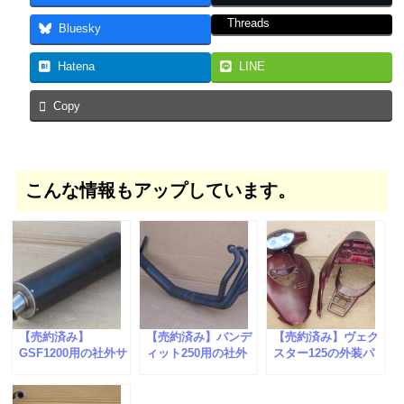
Threads
Bluesky
Hatena
LINE
Copy
こんな情報もアップしています。
【売約済み】
【売約済み】バンデ
【売約済み】ヴェク
GSF1200用の社外サ
ィット250用の社外
スター125の外装パ
イレンサーが入荷し
マフラーが入荷しま
ーツが入荷しまし
ました。
した。
た。