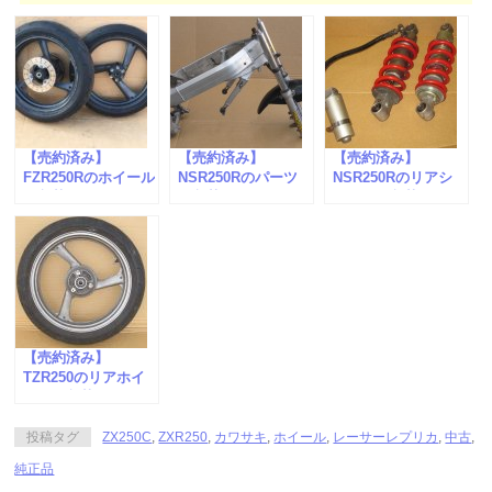
【売約済み】
【売約済み】
【売約済み】
FZR250Rのホイール
NSR250Rのパーツ
NSR250Rのリアシ
が入荷しました。
が入荷しました。
ョックが入荷しまし
た。
【売約済み】
TZR250のリアホイ
ールが入荷しまし
た。
投稿タグ
ZX250C
,
ZXR250
,
カワサキ
,
ホイール
,
レーサーレプリカ
,
中古
,
純正品