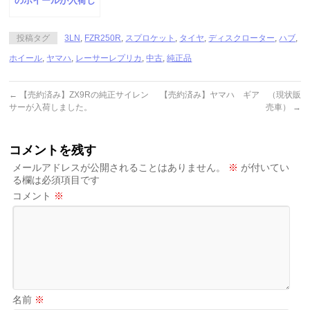
のホイールが入荷し
ました。
投稿タグ
3LN
,
FZR250R
,
スプロケット
,
タイヤ
,
ディスクローター
,
ハブ
,
ホイール
,
ヤマハ
,
レーサーレプリカ
,
中古
,
純正品
←
【売約済み】ZX9Rの純正サイレン
【売約済み】ヤマハ ギア （現状販
サーが入荷しました。
売車）
→
コメントを残す
メールアドレスが公開されることはありません。
※
が付いてい
る欄は必須項目です
コメント
※
名前
※