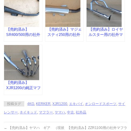
【売約済み】
【売約済み】マジェ
【売約済み】ロイヤ
SR400/500用の社外
スティ250用の社外
ルスター用の社外マ
マフラーが入荷しま
マフラーが入荷しま
フラーが入荷しまし
した。
した。
た。
【売約済み】
XJR1200の純正マフ
ラーが入荷しまし
た。
投稿タグ
4KG
,
KERKER
,
XJR1200
,
エキパイ
,
オンロードスポーツ
,
サイ
レンサー
,
ネイキッド
,
マフラー
,
ヤマハ
,
中古
,
社外品
←
【売約済み】ヤマハ ギア （現状
【売約済み】ZZR1100用の社外マフラ