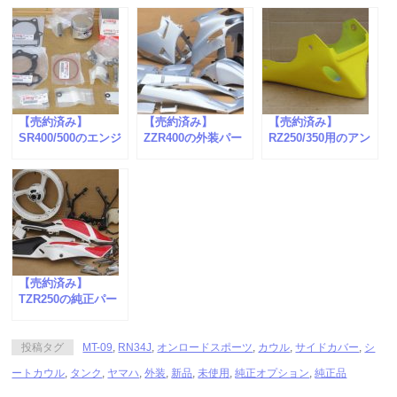
【売約済み】
【売約済み】
【売約済み】
SR400/500のエンジ
ZZR400の外装パー
RZ250/350用のアン
ンパーツが入荷しま
ツが入荷しました。
ダーカウルが入荷し
した。
ました。
【売約済み】
TZR250の純正パー
ツが入荷しました。
投稿タグ
MT-09
,
RN34J
,
オンロードスポーツ
,
カウル
,
サイドカバー
,
シ
ートカウル
,
タンク
,
ヤマハ
,
外装
,
新品
,
未使用
,
純正オプション
,
純正品