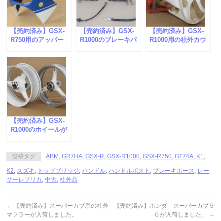
【売約済み】GSX-
【売約済み】GSX-
【売約済み】GSX-
R750用のアッパー
R1000のブレーキパ
R1000用の社外カウ
カウルが入荷しまし
ーツが入荷しまし
ルが入荷しました。
た。
た。
【売約済み】GSX-
R1000のホイールが
入荷しました。
投稿タグ
ABM
,
GR7HA
,
GSX-R
,
GSX-R1000
,
GSX-R750
,
GT74A
,
K1
,
K2
,
スズキ
,
トップブリッジ
,
ハンドル
,
ハンドルポスト
,
ブレーキホース
,
レー
サーレプリカ
,
中古
,
社外品
←
【売約済み】スーパーカブ用の社外
【売約済み】ホンダ スーパーカブ５
マフラーが入荷しました。
０が入荷しました。
→