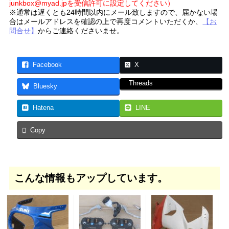
junkbox@myad.jpを受信許可に設定してください）
※通常は遅くとも24時間以内にメール致しますので、届かない場
合はメールアドレスを確認の上で再度コメントいただくか、
【お
問合せ】
からご連絡くださいませ。
Facebook
X
Threads
Bluesky
Hatena
LINE
Copy
こんな情報もアップしています。