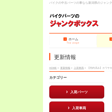
バイクの中古パーツの事なら新潟県のジャン
ホーム
Top page
更新情報
HOME
»
更新情報
»
入荷車両
»
【売約済み】カワサキ 
カテゴリー
入荷パーツ
入荷車両