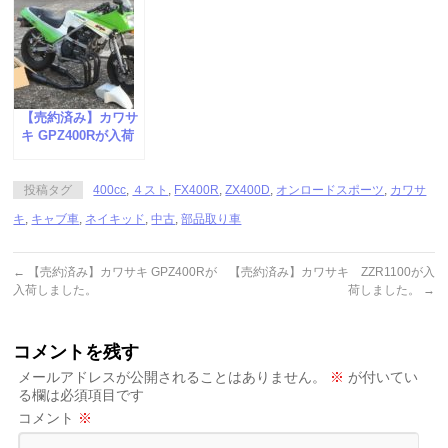
【売約済み】カワサ
キ GPZ400Rが入荷
しました。
投稿タグ
400cc
,
４スト
,
FX400R
,
ZX400D
,
オンロードスポーツ
,
カワサ
キ
,
キャブ車
,
ネイキッド
,
中古
,
部品取り車
←
【売約済み】カワサキ GPZ400Rが
【売約済み】カワサキ ZZR1100が入
入荷しました。
荷しました。
→
コメントを残す
メールアドレスが公開されることはありません。
※
が付いてい
る欄は必須項目です
コメント
※