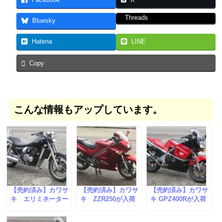
Facebook
X
Threads
Bluesky
Hatena
LINE
Copy
こんな情報もアップしています。
【売約済み】カワサ
【売約済み】カワサ
【売約済み】カワサ
キ エリミネーター
キ ZZR250が入荷
キ GPZ400Rが入荷
400が入荷しまし
しました。
しました。
た。