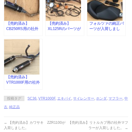
【売約済み】
【売約済み】
フォルツァの純正パ
CB250RS用の社外
XL125Rのパーツが
ーツが入荷しまし
マフラーが入荷しま
多数入荷しました。
た。
した。
【売約済み】
VTR1000F用の社外
チタン/カーボンマ
フラーが入荷しまし
た。
投稿タグ
SC36
,
VTR1000F
,
エキパイ
,
サイレンサー
,
ホンダ
,
マフラー
,
中
古
,
純正品
←
【売約済み】カワサキ ZZR1100が
【売約済み】リトルカブ用の社外マフ
入荷しました。
ラーが入荷しました。
→