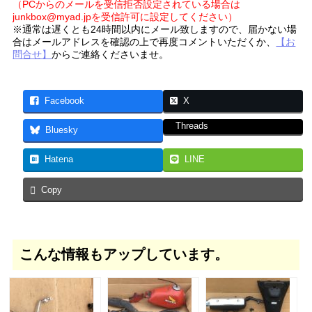
（PCからのメールを受信拒否設定されている場合は
junkbox@myad.jpを受信許可に設定してください）
※通常は遅くとも24時間以内にメール致しますので、届かない場
合はメールアドレスを確認の上で再度コメントいただくか、
【お
問合せ】
からご連絡くださいませ。
Facebook
X
Threads
Bluesky
Hatena
LINE
Copy
こんな情報もアップしています。