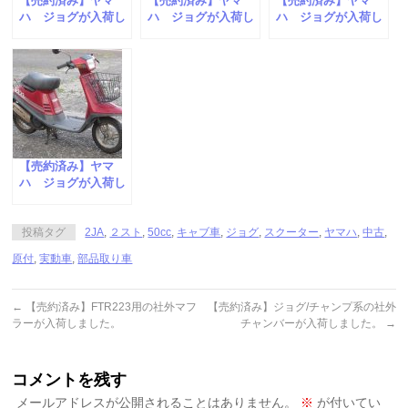
【売約済み】ヤマ
【売約済み】ヤマ
【売約済み】ヤマ
ハ ジョグが入荷し
ハ ジョグが入荷し
ハ ジョグが入荷し
ました。
ました。
ました。
【売約済み】ヤマ
ハ ジョグが入荷し
ました。
投稿タグ
2JA
,
２スト
,
50cc
,
キャブ車
,
ジョグ
,
スクーター
,
ヤマハ
,
中古
,
原付
,
実動車
,
部品取り車
←
【売約済み】FTR223用の社外マフ
【売約済み】ジョグ/チャンプ系の社外
ラーが入荷しました。
チャンバーが入荷しました。
→
コメントを残す
メールアドレスが公開されることはありません。
※
が付いてい