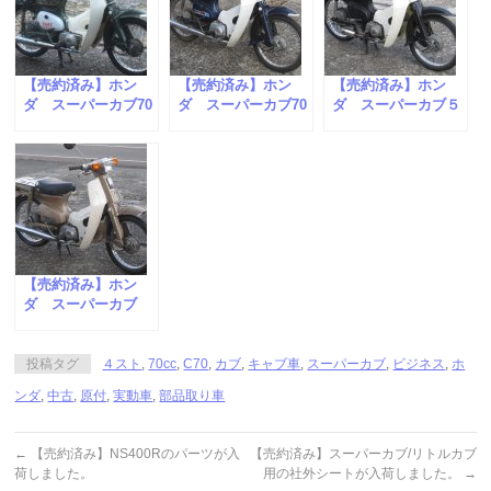
【売約済み】ホン
【売約済み】ホン
【売約済み】ホン
ダ スーパーカブ70
ダ スーパーカブ70
ダ スーパーカブ５
が入荷しました。
が入荷しました。
０が入荷しました。
【売約済み】ホン
ダ スーパーカブ
90SDXが入荷しまし
た。
投稿タグ
４スト
,
70cc
,
C70
,
カブ
,
キャブ車
,
スーパーカブ
,
ビジネス
,
ホ
ンダ
,
中古
,
原付
,
実動車
,
部品取り車
←
【売約済み】NS400Rのパーツが入
【売約済み】スーパーカブ/リトルカブ
荷しました。
用の社外シートが入荷しました。
→