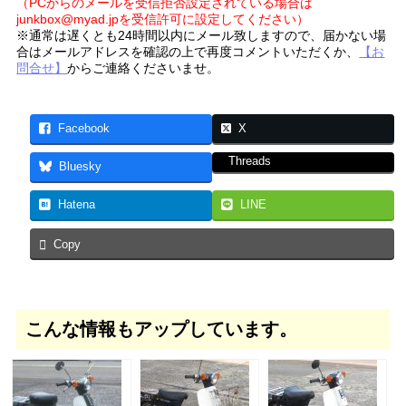
（PCからのメールを受信拒否設定されている場合は
junkbox@myad.jpを受信許可に設定してください）
※通常は遅くとも24時間以内にメール致しますので、届かない場
合はメールアドレスを確認の上で再度コメントいただくか、
【お
問合せ】
からご連絡くださいませ。
Facebook
X
Threads
Bluesky
Hatena
LINE
Copy
こんな情報もアップしています。